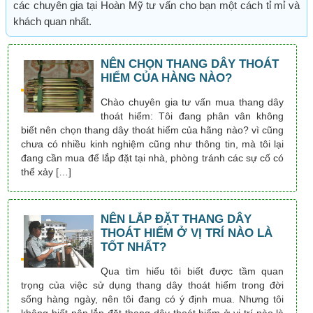
các chuyên gia tại Hoàn Mỹ tư vấn cho bạn một cách tỉ mỉ và
khách quan nhất.
NÊN CHỌN THANG DÂY THOÁT
HIỂM CỦA HÀNG NÀO?
Chào chuyên gia tư vấn mua thang dây
thoát hiểm: Tôi đang phân vân không
biết nên chọn thang dây thoát hiểm của hãng nào? vì cũng
chưa có nhiều kinh nghiệm cũng như thông tin, mà tôi lại
đang cần mua để lắp đặt tại nhà, phòng tránh các sự cố có
thể xảy […]
NÊN LẮP ĐẶT THANG DÂY
THOÁT HIỂM Ở VỊ TRÍ NÀO LÀ
TỐT NHẤT?
Qua tìm hiểu tôi biết được tầm quan
trọng của việc sử dụng thang dây thoát hiểm trong đời
sống hàng ngày, nên tôi đang có ý định mua. Nhưng tôi
không biết nên lắp đặt thang dây thoát hiểm ở vị trí nào là