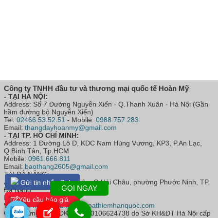
Công ty TNHH đầu tư và thương mại quốc tế Hoàn Mỹ
- TẠI HÀ NỘI:
Address: Số 7 Đường Nguyễn Xiển - Q.Thanh Xuân - Hà Nội (Gần
hầm đường bộ Nguyễn Xiển)
Tel:
02466.53.52.51
- Mobile:
0988.757.283
Email:
thangdayhoanmy@gmail.com
- TẠI TP. HỒ CHÍ MINH:
Address: 1 Đường Lô D, KDC Nam Hùng Vương, KP3, P.An Lạc,
Q.Bình Tân, Tp.HCM
Mobile:
0961.666.811
Email:
baothang2605@gmail.com
TẠI ĐÀ NẴNG:
Address: Số 52 Hoàng Diệu, Q.Hải Châu, phường Phước Ninh, TP.
Gửi tin nhắn Zalo
GỌI NGAY
Đà Nẵng
Mobile:
0368.283.286
Yêu cầu báo giá
Website:
https://thangdaythoathiemhanquoc.com
Giấy chứng nhận ĐKKD số: 0106624738 do Sở KH&ĐT Hà Nội cấp