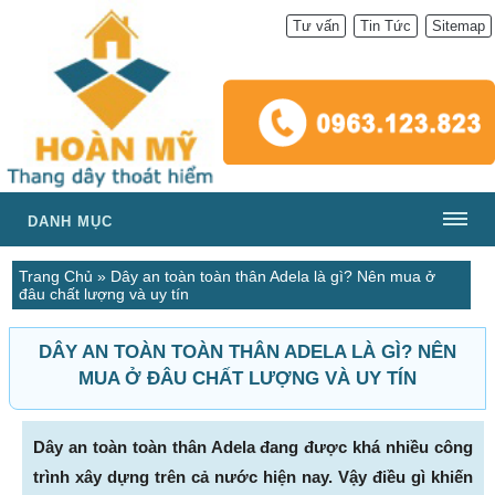
Tư vấn
Tin Tức
Sitemap
DANH MỤC
Trang Chủ
»
Dây an toàn toàn thân Adela là gì? Nên mua ở
đâu chất lượng và uy tín
DÂY AN TOÀN TOÀN THÂN ADELA LÀ GÌ? NÊN
MUA Ở ĐÂU CHẤT LƯỢNG VÀ UY TÍN
Dây an toàn toàn thân Adela đang được khá nhiều công
trình xây dựng trên cả nước hiện nay. Vậy điều gì khiến