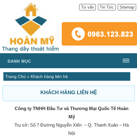
Tư vấn
Tin Tức
Sitemap
DANH MỤC
Trang Chủ
»
Khách hàng liên hệ
KHÁCH HÀNG LIÊN HỆ
Công ty TNHH Đầu Tư và Thương Mại Quốc Tế Hoàn
Mỹ
Trụ sở: Số 7 Đường Nguyễn Xiển – Q. Thanh Xuân – Hà
Nội