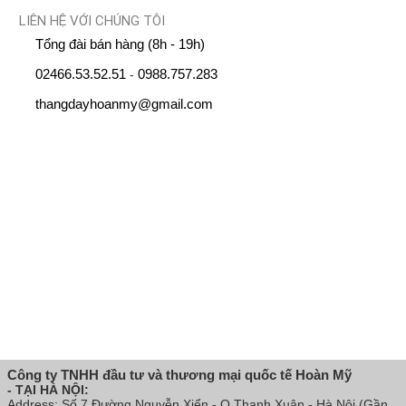
LIÊN HỆ VỚI CHÚNG TÔI
Tổng đài bán hàng (8h - 19h)
02466.53.52.51
0988.757.283
-
thangdayhoanmy@gmail.com
Công ty TNHH đầu tư và thương mại quốc tế Hoàn Mỹ
- TẠI HÀ NỘI:
Address: Số 7 Đường Nguyễn Xiển - Q.Thanh Xuân - Hà Nội (Gần