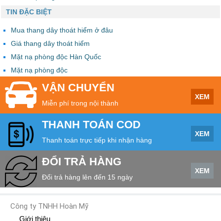
TIN ĐẶC BIỆT
Mua thang dây thoát hiểm ở đâu
Giá thang dây thoát hiểm
Mặt nạ phòng độc Hàn Quốc
Mặt nạ phòng độc
VẬN CHUYỂN
XEM
Miễn phí trong nội thành
THANH TOÁN COD
XEM
Thanh toán trực tiếp khi nhận hàng
ĐỔI TRẢ HÀNG
XEM
Đổi trả hàng lên đến 15 ngày
Công ty TNHH Hoàn Mỹ
Giới thiệu