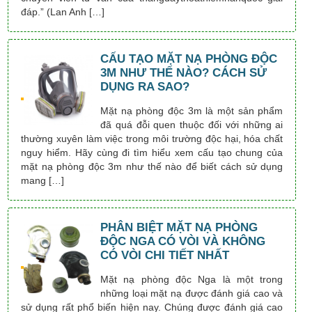
đáp.” (Lan Anh […]
CẤU TẠO MẶT NẠ PHÒNG ĐỘC
3M NHƯ THẾ NÀO? CÁCH SỬ
DỤNG RA SAO?
Mặt nạ phòng độc 3m là một sản phẩm
đã quá đỗi quen thuộc đối với những ai
thường xuyên làm việc trong môi trường độc hại, hóa chất
nguy hiểm. Hãy cùng đi tìm hiểu xem cấu tạo chung của
mặt nạ phòng độc 3m như thế nào để biết cách sử dụng
mang […]
PHÂN BIỆT MẶT NẠ PHÒNG
ĐỘC NGA CÓ VÒI VÀ KHÔNG
CÓ VÒI CHI TIẾT NHẤT
Mặt nạ phòng độc Nga là một trong
những loại mặt nạ được đánh giá cao và
sử dụng rất phổ biến hiện nay. Chúng được đánh giá cao