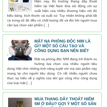
Hiện nay, thị trường thang dây thoát
hiểm tại Việt Nam khá sôi động với sự
xuất hiện của nhiều thương hiệu với đủ
kiểu dáng, kích thước và xuất xứ. Tuy nhiên không phải tất
cả trong số đó đều có chất lượng tốt và đòi hỏi người mua
cần lựa chọn sản phẩm […]
MẶT NẠ PHÒNG ĐỘC N99 LÀ
GÌ? MỘT SỐ CẤU TẠO VÀ
CÔNG DỤNG BẠN NÊN BIẾT
Mặt nạ phòng độc N99 đang trở thành xu
hướng lựa chọn của nhiều người tiêu
dùng Việt nhờ những tính năng tuyệt vời mà sản phẩm này
mang lại cho người tiêu dùng. Có rất nhiều người chưa
thực sự hiểu về ý nghĩa của tên gọi cũng như công dụng
của loại mặt […]
MUA THANG DÂY THOÁT HIỂM
5M Ở ĐÂU? GỢI Ý MỘT SỐ SẢN