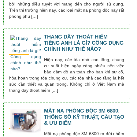
bởi những điều tuyệt vời mang đến cho người sử dụng.
Trên thị trường hiện nay, các loại mặt nạ phòng độc này rất
phong phú […]
THANG DÂY THOÁT HIỂM
TIẾNG ANH LÀ GÌ? CÔNG DỤNG
CHÍNH NHƯ THẾ NÀO?
Hiện nay, các tòa nhà cao tầng, chung
cư xuất hiện ngày càng nhiều nên việc
bảo đảm độ an toàn cho bạn khi sự cố,
hỏa hoạn trong tòa chung cư, các tòa nhà cao tầng là hết
sức cần thiết và quan trọng. Không chỉ ở Việt Nam mà
thang dây thoát hiểm […]
MẶT NẠ PHÒNG ĐỘC 3M 6800:
THÔNG SỐ KỸ THUẬT, CẤU TẠO
& ƯU ĐIỂM
Mặt nạ phòng độc 3M 6800 ra đời nhằm