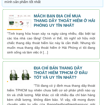
mình sản phẩm tốt nhất
MÁCH BẠN ĐỊA CHỈ MUA
THANG DÂY THOÁT HIỂM Ở HẢI
PHÒNG UY TÍN NHẤT
“Tình trạng hỏa hoạn xảy ra ngày càng nhiều, đặc biệt tại
các tòa nhà cao tầng! Chính vì thế, tôi nghĩ sở hữu một
chiếc thang dây thoát hiểm lúc này là cần thiết. Nhưng tôi
muốn mua thang dây thoát hiểm ở Hải Phòng vì tôi đang
sinh sống và làm việc ở […]
ĐỊA CHỈ BÁN THANG DÂY
THOÁT HIỂM TPHCM Ở ĐÂU
TỐT VÀ UY TÍN NHẤT?
“Tôi đang có ý định mua thang dây thoát
hiểm TPHCM tuy nhiên chưa biết cơ sở phân phối nào uy
tín và chất lượng. Mặt khác có rất nhiều địa chỉ bán hàng
kém chất lượng, không đảm bảo. Vì vậy, rất mong được
chuyên viên tư vấn của thangdaythoathiemhanquoc giải