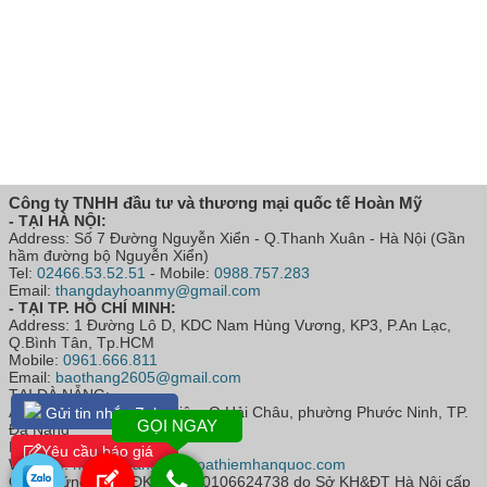
Công ty TNHH đầu tư và thương mại quốc tế Hoàn Mỹ
- TẠI HÀ NỘI:
Address: Số 7 Đường Nguyễn Xiển - Q.Thanh Xuân - Hà Nội (Gần
hầm đường bộ Nguyễn Xiển)
Tel:
02466.53.52.51
- Mobile:
0988.757.283
Email:
thangdayhoanmy@gmail.com
- TẠI TP. HỒ CHÍ MINH:
Address: 1 Đường Lô D, KDC Nam Hùng Vương, KP3, P.An Lạc,
Q.Bình Tân, Tp.HCM
Mobile:
0961.666.811
Email:
baothang2605@gmail.com
TẠI ĐÀ NẴNG:
Address: Số 52 Hoàng Diệu, Q.Hải Châu, phường Phước Ninh, TP.
Gửi tin nhắn Zalo
GỌI NGAY
Đà Nẵng
Mobile:
0368.283.286
Yêu cầu báo giá
Website:
https://thangdaythoathiemhanquoc.com
Giấy chứng nhận ĐKKD số: 0106624738 do Sở KH&ĐT Hà Nội cấp