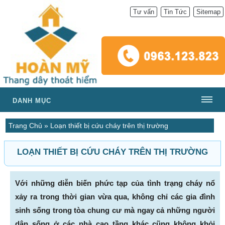
Tư vấn
Tin Tức
Sitemap
DANH MỤC
Trang Chủ
»
Loạn thiết bị cứu cháy trên thị trường
LOẠN THIẾT BỊ CỨU CHÁY TRÊN THỊ TRƯỜNG
Với những diễn biến phức tạp của tình trạng cháy nổ
xảy ra trong thời gian vừa qua, không chỉ các gia đình
sinh sống trong tòa chung cư mà ngay cả những người
dân sống ở các nhà cao tầng khác cũng không khỏi