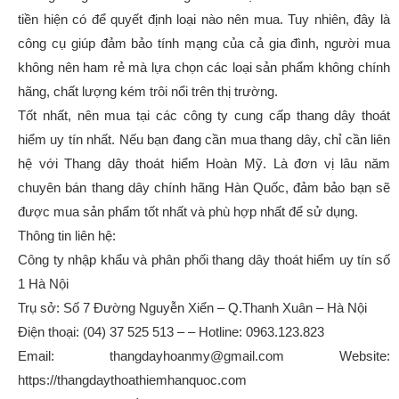
tiền hiện có để quyết định loại nào nên mua. Tuy nhiên, đây là
công cụ giúp đảm bảo tính mạng của cả gia đình, người mua
không nên ham rẻ mà lựa chọn các loại sản phẩm không chính
hãng, chất lượng kém trôi nổi trên thị trường.
Tốt nhất, nên mua tại các công ty cung cấp thang dây thoát
hiểm uy tín nhất. Nếu bạn đang cần mua thang dây, chỉ cần liên
hệ với Thang dây thoát hiểm Hoàn Mỹ. Là đơn vị lâu năm
chuyên bán thang dây chính hãng Hàn Quốc, đảm bảo bạn sẽ
được mua sản phẩm tốt nhất và phù hợp nhất để sử dụng.
Thông tin liên hệ:
Công ty nhập khẩu và phân phối thang dây thoát hiểm uy tín số
1 Hà Nội
Trụ sở: Số 7 Đường Nguyễn Xiển – Q.Thanh Xuân – Hà Nội
Điện thoại: (04) 37 525 513 – – Hotline: 0963.123.823
Email: thangdayhoanmy@gmail.com Website:
https://thangdaythoathiemhanquoc.com