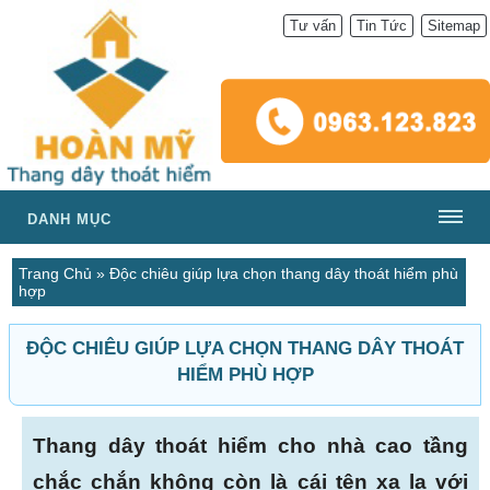
Tư vấn
Tin Tức
Sitemap
DANH MỤC
Trang Chủ
»
Độc chiêu giúp lựa chọn thang dây thoát hiểm phù
hợp
ĐỘC CHIÊU GIÚP LỰA CHỌN THANG DÂY THOÁT
HIỂM PHÙ HỢP
Thang dây thoát hiểm cho nhà cao tầng
chắc chắn không còn là cái tên xa lạ với