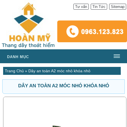
Tư vấn
Tin Tức
Sitemap
DANH MỤC
Trang Chủ
»
Dây an toàn A2 móc nhỏ khóa nhỏ
DÂY AN TOÀN A2 MÓC NHỎ KHÓA NHỎ