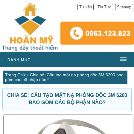
Tư vấn
Tin Tức
Sitemap
DANH MỤC
Trang Chủ
»
Chia sẻ: Cấu tạo mặt nạ phòng độc 3M 6200 bao
gồm các bộ phận nào?
CHIA SẺ: CẤU TẠO MẶT NẠ PHÒNG ĐỘC 3M 6200
BAO GỒM CÁC BỘ PHẬN NÀO?