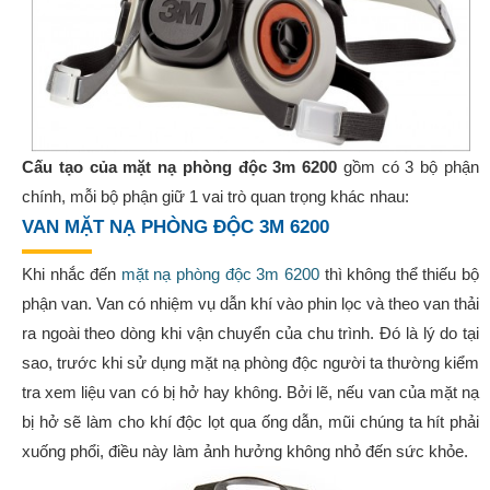
Cấu tạo của mặt nạ phòng độc 3m 6200
gồm có 3 bộ phận
chính, mỗi bộ phận giữ 1 vai trò quan trọng khác nhau:
VAN MẶT NẠ PHÒNG ĐỘC 3M 6200
Khi nhắc đến
mặt nạ phòng độc 3m 6200
thì không thể thiếu bộ
phận van. Van có nhiệm vụ dẫn khí vào phin lọc và theo van thải
ra ngoài theo dòng khi vận chuyển của chu trình. Đó là lý do tại
sao, trước khi sử dụng mặt nạ phòng độc người ta thường kiểm
tra xem liệu van có bị hở hay không. Bởi lẽ, nếu van của mặt nạ
bị hở sẽ làm cho khí độc lọt qua ống dẫn, mũi chúng ta hít phải
xuống phổi, điều này làm ảnh hưởng không nhỏ đến sức khỏe.