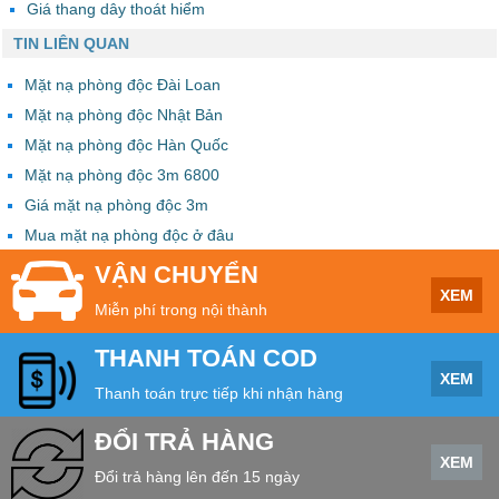
Giá thang dây thoát hiểm
TIN LIÊN QUAN
Mặt nạ phòng độc Đài Loan
Mặt nạ phòng độc Nhật Bản
Mặt nạ phòng độc Hàn Quốc
Mặt nạ phòng độc 3m 6800
Giá mặt nạ phòng độc 3m
Mua mặt nạ phòng độc ở đâu
VẬN CHUYỂN
XEM
Miễn phí trong nội thành
THANH TOÁN COD
XEM
Thanh toán trực tiếp khi nhận hàng
ĐỔI TRẢ HÀNG
XEM
Đổi trả hàng lên đến 15 ngày