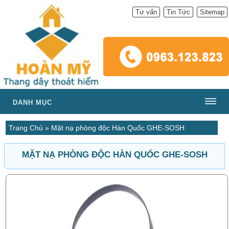
Tư vấn
Tin Tức
Sitemap
DANH MỤC
Trang Chủ
»
Mặt nạ phòng độc Hàn Quốc GHE-SOSH
MẶT NẠ PHÒNG ĐỘC HÀN QUỐC GHE-SOSH