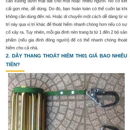
cao xuống dưới mặt đất cho một hoặc nhiều người. Nó có kết
cấi gọn nhẹ, dễ dùng. Do đó, bạn hoàn toàn có thể cuốn lại khi
không cần dùng đến nó. Hoặc di chuyển một cách dễ dàng từ vị
trí này qua vị trí khác để thoát hiểm nhanh chóng hơn nếu có sự
cố xảy ra. Tuy nhiên, mỗi gia đình nên trang bị từ 1 đến 2 bộ sản
phẩm (nếu gia đình đông người) để có thể nhanh chóng thoát
hiểm cho cả nhà.
2. DÂY THANG THOÁT HIỂM TH01 GIÁ BAO NHIÊU
TIỀN?