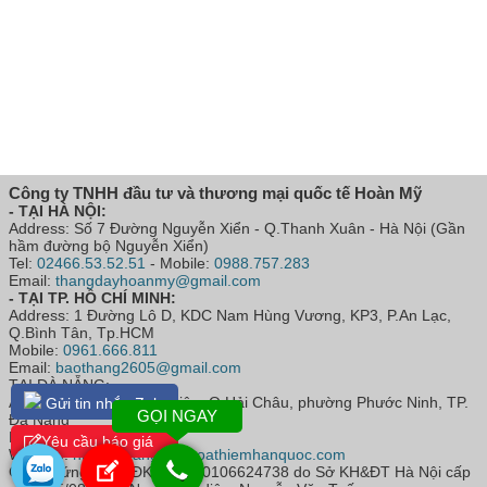
Công ty TNHH đầu tư và thương mại quốc tế Hoàn Mỹ
- TẠI HÀ NỘI:
Address: Số 7 Đường Nguyễn Xiển - Q.Thanh Xuân - Hà Nội (Gần
hầm đường bộ Nguyễn Xiển)
Tel:
02466.53.52.51
- Mobile:
0988.757.283
Email:
thangdayhoanmy@gmail.com
- TẠI TP. HỒ CHÍ MINH:
Address: 1 Đường Lô D, KDC Nam Hùng Vương, KP3, P.An Lạc,
Q.Bình Tân, Tp.HCM
Mobile:
0961.666.811
Email:
baothang2605@gmail.com
TẠI ĐÀ NẴNG:
Address: Số 52 Hoàng Diệu, Q.Hải Châu, phường Phước Ninh, TP.
Gửi tin nhắn Zalo
GỌI NGAY
Đà Nẵng
Mobile:
0368.283.286
Yêu cầu báo giá
Website:
https://thangdaythoathiemhanquoc.com
Giấy chứng nhận ĐKKD số: 0106624738 do Sở KH&ĐT Hà Nội cấp