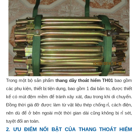
Trong một bộ sản phẩm
thang dây thoát hiểm TH01
bao gồm
các phụ kiện, thiết bị tiện dụng, bao gồm 1 đai bản to, được thiết
kế có mút đệm mềm để tránh xây xát, đau trong khi di chuyển.
Đồng thời giá đỡ được làm từ vật liệu thép chống rỉ, cách điện,
nên dù để ở bên ngoài một thời gian dài cũng không bị rỉ sét,
tuyệt đối an toàn.
2. ƯU ĐIỂM NỔI BẬT CỦA THANG THOÁT HIỂM