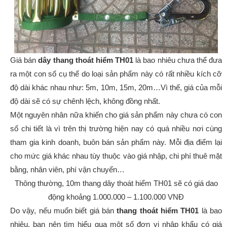
Giá bán
dây thang thoát hiểm TH01
là bao nhiêu chưa thể đưa
ra một con số cụ thể do loại sản phẩm này có rất nhiều kích cỡ
độ dài khác nhau như: 5m, 10m, 15m, 20m…Vì thế, giá của mỗi
độ dài sẽ có sự chênh lệch, không đồng nhất.
Một nguyên nhân nữa khiến cho giá sản phẩm này chưa có con
số chi tiết là vì trên thị trường hiện nay có quá nhiều nơi cùng
tham gia kinh doanh, buôn bán sản phẩm này. Mỗi địa điểm lại
cho mức giá khác nhau tùy thuộc vào giá nhập, chi phí thuê mặt
bằng, nhân viên, phí vận chuyển…
Thông thường, 10m thang dây thoát hiểm TH01 sẽ có giá dao
động khoảng 1.000.000 – 1.100.000 VNĐ
Do vậy, nếu muốn biết giá bán
thang thoát hiểm TH01
là bao
nhiêu, bạn nên tìm hiểu qua một số đơn vị nhập khẩu có giá