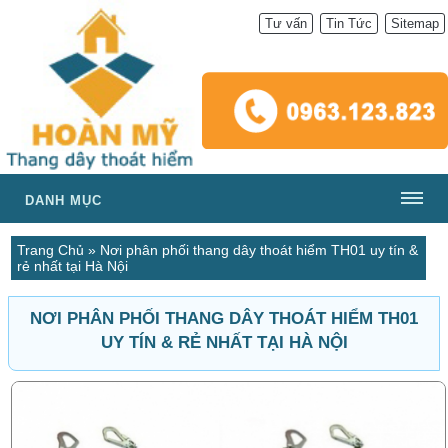
Tư vấn
Tin Tức
Sitemap
DANH MỤC
Trang Chủ
»
Nơi phân phối thang dây thoát hiểm TH01 uy tín &
rẻ nhất tại Hà Nội
NƠI PHÂN PHỐI THANG DÂY THOÁT HIỂM TH01
UY TÍN & RẺ NHẤT TẠI HÀ NỘI