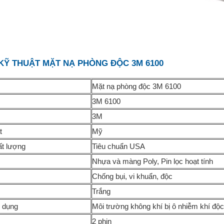
KỸ THUẬT MẶT NẠ PHÒNG ĐỘC 3M 6100
Mặt nạ phòng độc 3M 6100
3M 6100
3M
t
Mỹ
ất lượng
Tiêu chuẩn USA
Nhựa và màng Poly, Pin lọc hoạt tính
Chống bụi, vi khuẩn, độc
Trắng
 dụng
Môi trường không khí bị ô nhiễm khí độc
2 phin