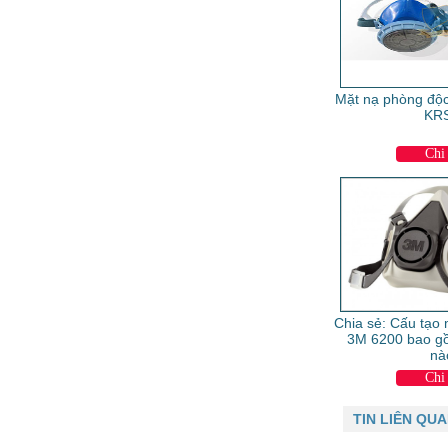
Mặt nạ phòng độc
KR
Chi 
Chia sẻ: Cấu tạo
3M 6200 bao g
nà
Chi 
TIN LIÊN QU