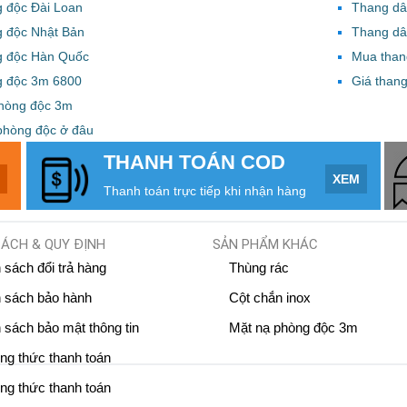
 độc Đài Loan
Thang dâ
g độc Nhật Bản
Thang dâ
g độc Hàn Quốc
Mua than
g độc 3m 6800
Giá thang
phòng độc 3m
phòng độc ở đâu
THANH TOÁN COD
M
XEM
Thanh toán trực tiếp khi nhận hàng
SÁCH & QUY ĐỊNH
SẢN PHẨM KHÁC
 sách đổi trả hàng
Thùng rác
 sách bảo hành
Cột chắn inox
 sách bảo mật thông tin
Mặt nạ phòng độc 3m
g thức thanh toán
g thức thanh toán