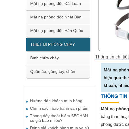
Mặt nạ phòng độc Đài Loan
Mặt nạ phòng độc Nhật Bản
Mặt nạ phòng độc Hàn Quốc
THIẾT BỊ PHÒNG CHÁY
Thông tin chi ti
Bình chữa cháy
Mặt nạ phòn
Quần áo, găng tay, chăn
hiệu quả th
khuẩn, nhiều
BÀI VIẾT ĐƯỢC QUAN TÂM
THÔNG TIN
Hướng dẫn khách mua hàng
Chính sách bảo hành sản phẩm
Mặt nạ phòng
Thang dây thoát hiểm SEOHAN
bằng than hoạt 
có giá bao nhiêu?
phòng được các
Đánh giá khách hàng mua và sử