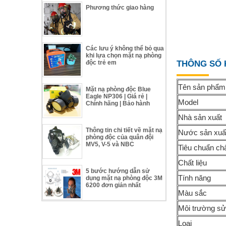
Phương thức giao hàng
Các lưu ý không thể bỏ qua
khi lựa chọn mặt nạ phòng
độc trẻ em
THÔNG SỐ 
Tên sản phẩm
Mặt nạ phòng độc Blue
Eagle NP306 | Giá rẻ |
Model
Chính hãng | Bảo hành
Nhà sản xuất
Thông tin chi tiết về mặt nạ
Nước sản xuấ
phòng độc của quân đội
MV5, V-5 và NBC
Tiêu chuẩn ch
Chất liệu
5 bước hướng dẫn sử
Tính năng
dụng mặt nạ phòng độc 3M
6200 đơn giản nhất
Màu sắc
Môi trường sử
Loại