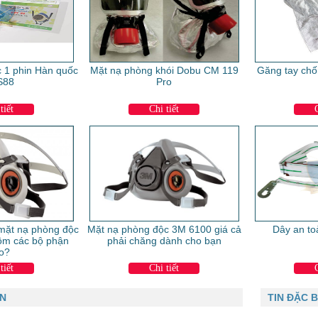
 1 phin Hàn quốc
Mặt nạ phòng khói Dobu CM 119
Găng tay chố
S88
Pro
tiết
Chi tiết
 mặt nạ phòng độc
Mặt nạ phòng độc 3M 6100 giá cả
Dây an to
ồm các bộ phận
phải chăng dành cho bạn
o?
tiết
Chi tiết
AN
TIN ĐẶC B