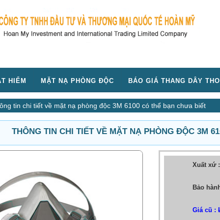
T HIỂM
MẶT NẠ PHÒNG ĐỘC
BÁO GIÁ THANG DÂY THO
ông tin chi tiết về mặt nạ phòng độc 3M 6100 có thể bạn chưa biết
THÔNG TIN CHI TIẾT VỀ MẶT NẠ PHÒNG ĐỘC 3M 6
Xuất xứ 
Bảo hành
Giá cũ :