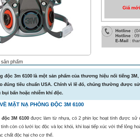
Giá mới
Hotline
: (0
Hotline
: 0
E-Mail
: th
ết sản phẩm
g độc 3m 6100 là một sản phẩm của thương hiệu nổi tiếng 3M, 
eo đúng tiêu chuẩn USA. Chính vì lẽ đó, chúng thường được sử
 bụi bẩn hoặc nhiễm khí độc.
 VỀ MẶT NẠ PHÒNG ĐỘC 3M 6100
 độc 3M 6100
được làm từ nhựa, có 2 phin lọc hoạt tính được sử d
tính còn có lưới lọc độc và lọc khói, khi loại tiếp xúc với thể lỏng 
 chất độc hại cho cơ thể.