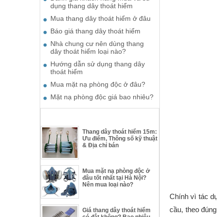
dụng thang dây thoát hiểm
Mua thang dây thoát hiểm ở đâu
Báo giá thang dây thoát hiểm
Nhà chung cư nên dùng thang
dây thoát hiểm loại nào?
Hướng dẫn sử dụng thang dây
thoát hiểm
Mua mặt nạ phòng độc ở đâu?
Mặt nạ phòng độc giá bao nhiêu?
TƯ VẤN THIẾT BỊ THOÁT HIỂM
Thang dây thoát hiểm 15m:
Ưu điểm, Thông số kỹ thuật
& Địa chỉ bán
Mua mặt nạ phòng độc ở
đâu tốt nhất tại Hà Nội?
Nên mua loại nào?
Chính vì tác d
cầu, theo đúng
Giá thang dây thoát hiểm
có đắt không? Bao nhiêu