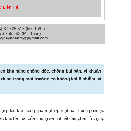
: Liên Hệ
4) 37 525 513 (Mr. Tuấn)
973.265.283 (Mr. Tuấn)
angdayhoanmy@gmail.com
có khả năng chống độc, chống bụi bẩn, vi khuẩn
 dụng trong môi trường có không khí ô nhiễm, vi
ụng lọc khí thông qua một lớp mặt nạ. Trong phin lọc
hoặc khí, bề mặt của chúng sẽ hút hết các phân tử , giúp