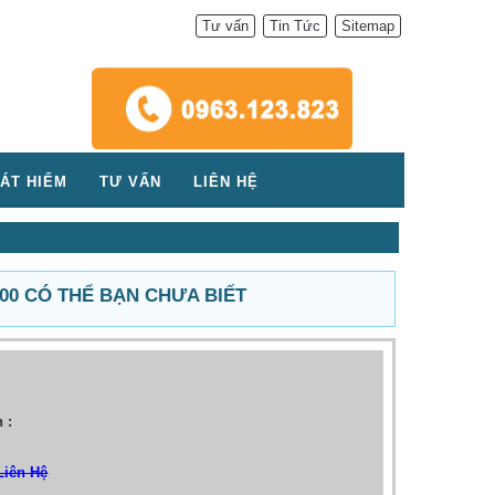
Tư vấn
Tin Tức
Sitemap
ÁT HIỂM
TƯ VẤN
LIÊN HỆ
100 CÓ THỂ BẠN CHƯA BIẾT
:
 :
Liên Hệ