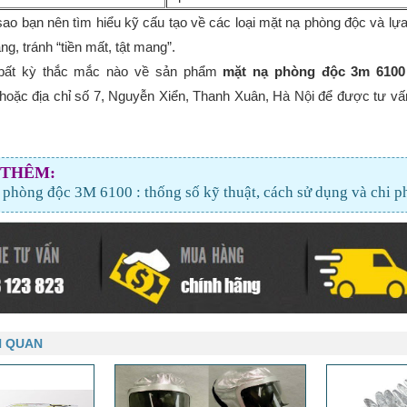
i sao bạn nên tìm hiểu kỹ cấu tạo về các loại mặt nạ phòng độc và l
g, tránh “tiền mất, tật mang”.
bất kỳ thắc mắc nào về sản phẩm
mặt nạ phòng độc 3m 6100
hoặc địa chỉ số 7, Nguyễn Xiển, Thanh Xuân, Hà Nội để được tư v
 THÊM:
 phòng độc 3M 6100 : thống số kỹ thuật, cách sử dụng và chi p
N QUAN