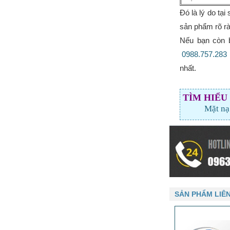
Đó là lý do tạ
sản phẩm rõ ràn
Nếu bạn còn 
0988.757.283
nhất.
TÌM HIỂU
Mặt nạ
SẢN PHẨM LIÊ