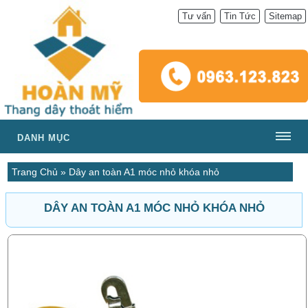
Tư vấn
Tin Tức
Sitemap
DANH MỤC
Trang Chủ
»
Dây an toàn A1 móc nhỏ khóa nhỏ
DÂY AN TOÀN A1 MÓC NHỎ KHÓA NHỎ