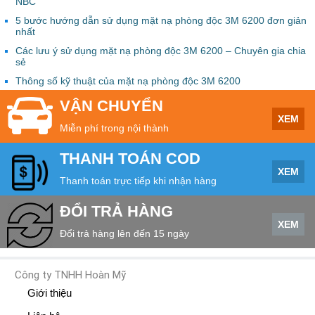
NBC
5 bước hướng dẫn sử dụng mặt nạ phòng độc 3M 6200 đơn giản
nhất
Các lưu ý sử dụng mặt nạ phòng độc 3M 6200 – Chuyên gia chia
sẻ
Thông số kỹ thuật của mặt nạ phòng độc 3M 6200
VẬN CHUYỂN
XEM
Miễn phí trong nội thành
THANH TOÁN COD
XEM
Thanh toán trực tiếp khi nhận hàng
ĐỔI TRẢ HÀNG
XEM
Đổi trả hàng lên đến 15 ngày
Công ty TNHH Hoàn Mỹ
Giới thiệu