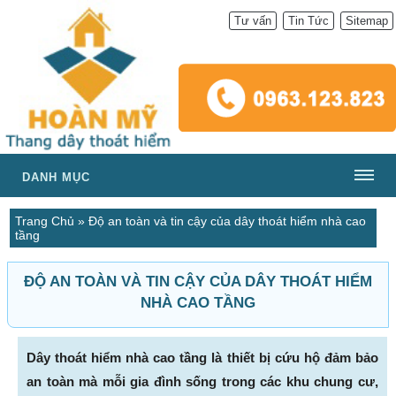
Tư vấn
Tin Tức
Sitemap
DANH MỤC
Trang Chủ
»
Độ an toàn và tin cậy của dây thoát hiểm nhà cao
tầng
ĐỘ AN TOÀN VÀ TIN CẬY CỦA DÂY THOÁT HIỂM
NHÀ CAO TẦNG
Dây thoát hiểm nhà cao tầng là thiết bị cứu hộ đảm bảo
an toàn mà mỗi gia đình sống trong các khu chung cư,