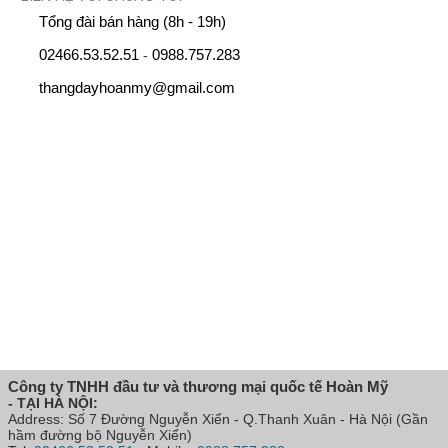
Tổng đài bán hàng (8h - 19h)
02466.53.52.51
0988.757.283
-
thangdayhoanmy@gmail.com
Công ty TNHH đầu tư và thương mại quốc tế Hoàn Mỹ
- TẠI HÀ NỘI:
Address: Số 7 Đường Nguyễn Xiển - Q.Thanh Xuân - Hà Nội (Gần
hầm đường bộ Nguyễn Xiển)