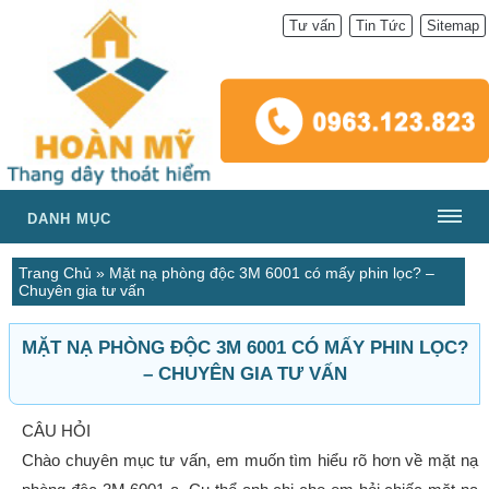
Tư vấn
Tin Tức
Sitemap
DANH MỤC
Trang Chủ
»
Mặt nạ phòng độc 3M 6001 có mấy phin lọc? –
Chuyên gia tư vấn
MẶT NẠ PHÒNG ĐỘC 3M 6001 CÓ MẤY PHIN LỌC?
– CHUYÊN GIA TƯ VẤN
CÂU HỎI
Chào chuyên mục tư vấn, em muốn tìm hiểu rõ hơn về mặt nạ