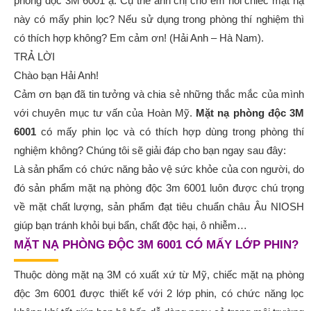
phòng độc 3M 6001 ạ. Cụ thể anh chị cho em hỏi chiếc mặt nạ
này có mấy phin lọc? Nếu sử dụng trong phòng thí nghiệm thì
có thích hợp không? Em cảm ơn! (Hải Anh – Hà Nam).
TRẢ LỜI
Chào bạn Hải Anh!
Cảm ơn bạn đã tin tưởng và chia sẻ những thắc mắc của mình
với chuyên mục tư vấn của Hoàn Mỹ.
Mặt nạ phòng độc 3M
6001
có mấy phin lọc và có thích hợp dùng trong phòng thí
nghiệm không? Chúng tôi sẽ giải đáp cho bạn ngay sau đây:
Là sản phẩm có chức năng bảo vệ sức khỏe của con người, do
đó sản phẩm mặt nạ phòng độc 3m 6001 luôn được chú trọng
về mặt chất lượng, sản phẩm đạt tiêu chuẩn châu Âu NIOSH
giúp bạn tránh khỏi bụi bẩn, chất độc hại, ô nhiễm…
MẶT NẠ PHÒNG ĐỘC 3M 6001 CÓ MẤY LỚP PHIN?
Thuộc dòng mặt nạ 3M có xuất xứ từ Mỹ, chiếc mặt nạ phòng
độc 3m 6001 được thiết kế với 2 lớp phin, có chức năng lọc