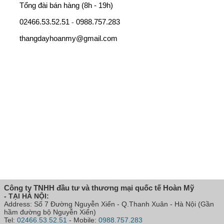
Tổng đài bán hàng (8h - 19h)
02466.53.52.51
0988.757.283
-
thangdayhoanmy@gmail.com
Công ty TNHH đầu tư và thương mại quốc tế Hoàn Mỹ
- TẠI HÀ NỘI:
Address: Số 7 Đường Nguyễn Xiển - Q.Thanh Xuân - Hà Nội (Gần
hầm đường bộ Nguyễn Xiển)
Tel:
02466.53.52.51
- Mobile:
0988.757.283