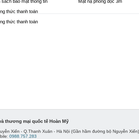
 sách bảo mật thông tin
Mặt nạ phòng độc 3m
g thức thanh toán
g thức thanh toán
và thương mại quốc tế Hoàn Mỹ
uyễn Xiển - Q.Thanh Xuân - Hà Nội (Gần hầm đường bộ Nguyễn Xiển
bile:
0988.757.283