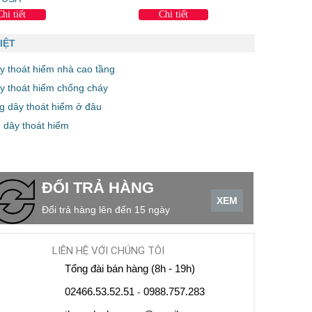
Chi tiết
Chi tiết
IỆT
y thoát hiểm nhà cao tầng
y thoát hiểm chống cháy
g dây thoát hiểm ở đâu
 dây thoát hiểm
ĐỔI TRẢ HÀNG
XEM
Đổi trả hàng lên đến 15 ngày
LIÊN HỆ VỚI CHÚNG TÔI
Tổng đài bán hàng (8h - 19h)
02466.53.52.51
0988.757.283
-