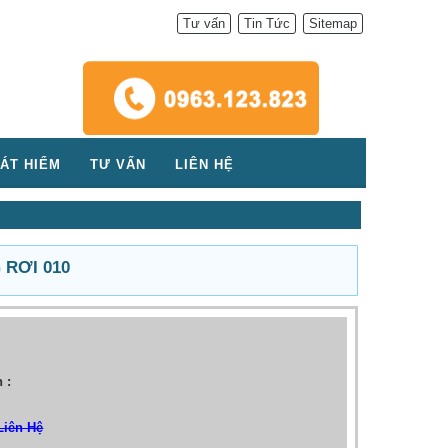
Tư vấn
Tin Tức
Sitemap
ÁT HIỂM
TƯ VẤN
LIÊN HỆ
 RƠI 010
:
 :
Liên Hệ