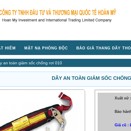
T HIỂM
MẶT NẠ PHÒNG ĐỘC
BÁO GIÁ THANG DÂY THO
y an toàn giảm sốc chống rơi 010
DÂY AN TOÀN GIẢM SỐC CHỐNG
Xuất xứ 
Bảo hành
Giá cũ :