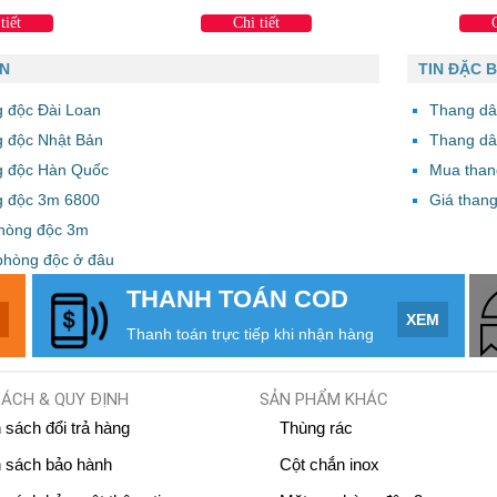
tiết
Chi tiết
AN
TIN ĐẶC B
 độc Đài Loan
Thang dâ
g độc Nhật Bản
Thang dâ
g độc Hàn Quốc
Mua than
g độc 3m 6800
Giá thang
phòng độc 3m
phòng độc ở đâu
THANH TOÁN COD
M
XEM
Thanh toán trực tiếp khi nhận hàng
SÁCH & QUY ĐỊNH
SẢN PHẨM KHÁC
 sách đổi trả hàng
Thùng rác
 sách bảo hành
Cột chắn inox