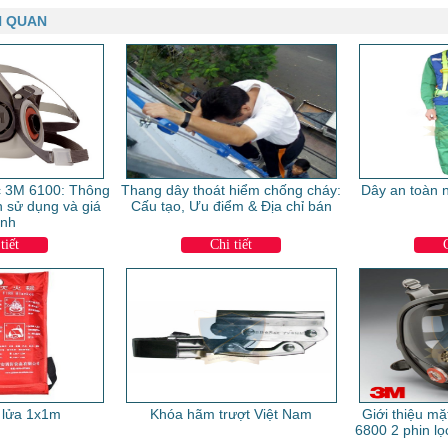
N QUAN
c 3M 6100: Thông
Thang dây thoát hiểm chống cháy:
Dây an toàn 
h sử dụng và giá
Cấu tạo, Ưu điểm & Địa chỉ bán
ành
tiết
Chi tiết
 lửa 1x1m
Khóa hãm trượt Việt Nam
Giới thiệu m
6800 2 phin lọ