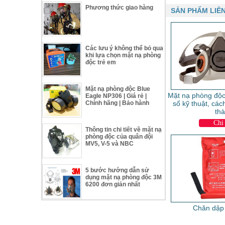
Phương thức giao hàng
SẢN PHẨM LIÊ
Các lưu ý không thể bỏ qua
khi lựa chọn mặt nạ phòng
độc trẻ em
Mặt nạ phòng độc Blue
Mặt nạ phòng độ
Eagle NP306 | Giá rẻ |
số kỹ thuật, các
Chính hãng | Bảo hành
th
Chi 
Thông tin chi tiết về mặt nạ
phòng độc của quân đội
MV5, V-5 và NBC
5 bước hướng dẫn sử
dụng mặt nạ phòng độc 3M
6200 đơn giản nhất
Chăn dập