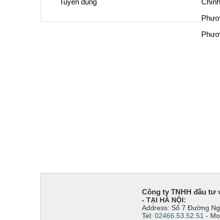
Tuyến dụng
Chính
Phươn
Phươn
Công ty TNHH đầu tư 
- TẠI HÀ NỘI:
Address: Số 7 Đường Ng
Tel:
02466.53.52.51
- Mo