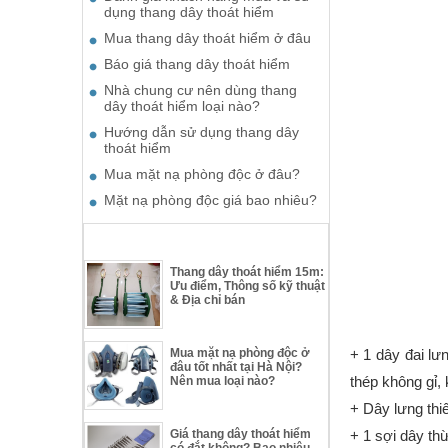
dụng thang dây thoát hiểm
Mua thang dây thoát hiểm ở đâu
Báo giá thang dây thoát hiểm
Nhà chung cư nên dùng thang
dây thoát hiểm loại nào?
Hướng dẫn sử dụng thang dây
thoát hiểm
Mua mặt nạ phòng độc ở đâu?
Mặt nạ phòng độc giá bao nhiêu?
TƯ VẤN THIẾT BỊ THOÁT HIỂM
Thang dây thoát hiểm 15m:
Ưu điểm, Thông số kỹ thuật
& Địa chỉ bán
Mua mặt nạ phòng độc ở
+ 1 dây đai lư
đâu tốt nhất tại Hà Nội?
thép không gỉ,
Nên mua loại nào?
+ Dây lưng thi
Giá thang dây thoát hiểm
+ 1 sợi dây thừ
có đắt không? Bao nhiêu