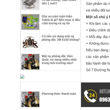
Sản phẩm do n
tiền 1 mét?
và nhiều đối t
Dây an toàn toàn thân
Một số chú ý 
Adela là gì? Nên mua ở đâu
+ Khi làm các 
chất lượng và uy tín
+ Điều chỉnh d
Có nên sử dụng mặt nạ
+ Mỗi dây đai 
phòng độc 3M 6100 không?
+ Không được tự
Nếu bạn đang q
Mặt nạ phòng độc Hàn
các sản phẩm 
Quốc sử dụng nhiều nhất
bảo hành dài hạ
trong môi trường nào?
Số 7 Đường Ng
TIN TỨC THIẾT BỊ THOÁT HIỂM
Phương thức thanh toán