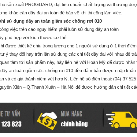
hà sản xuất PROGUARD, đạt tiêu chuẩn chất lượng và thường được 
ượng khác cần dây đai an toàn để bảo vệ khi thi công làm việc.
khi sử dụng dây an toàn giảm sóc chống rơi 010
công việc trên cao nguy hiểm phải luôn sử dụng dây an toàn
ây phù hợp với kích thước cơ thể
chỉ được thiết kế chịu trọng lượng cho 1 người sử dụng ở 1 thời điể
 ý thay đổi hay trôn lẫn sử dụng các chi tiết dây đai với nhau để tr
uan tâm tới sản phẩm này, hãy liên hệ với Hoàn Mỹ để được nhân vi
dây an toàn giảm sốc chống rơi 010 đều đảm bảo được nhập khẩu 
n và có giá thành niêm yết hợp lý. Liên hệ số điện thoại: (04) 37 525 
uyễn Xiển – Q.Thanh Xuân – Hà Nội để được hướng dẫn chi tiết các