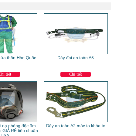
nửa thân Hàn Quốc
Dây đai an toàn A5
Chi tiết
Chi tiết
ặt nạ phòng độc 3m
Dây an toàn A2 móc to khóa to
c GIÁ RẺ tiêu chuẩn
USA