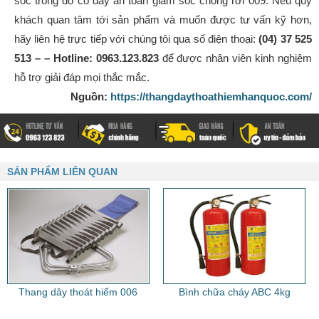
sốc trong đó có dây an toàn giảm sốc chống rơi 009. Nếu quý
khách quan tâm tới sản phẩm và muốn được tư vấn kỹ hơn,
hãy liên hệ trực tiếp với chúng tôi qua số điện thoại:
(04) 37 525
513 – – Hotline: 0963.123.823
để được nhân viên kinh nghiệm
hỗ trợ giải đáp mọi thắc mắc.
Nguồn:
https://thangdaythoathiemhanquoc.com/
SẢN PHẨM LIÊN QUAN
Thang dây thoát hiểm 006
Bình chữa cháy ABC 4kg