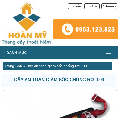
Tư vấn
Tin Tức
Sitemap
DANH MỤC
Trang Chủ
»
Dây an toàn giảm sốc chống rơi 009
DÂY AN TOÀN GIẢM SỐC CHỐNG RƠI 009