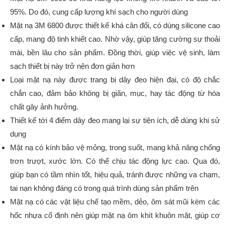
95%. Do đó, cung cấp lượng khí sạch cho người dùng
Mặt nạ 3M 6800 được thiết kế khá cân đối, có dùng silicone cao
cấp, mang độ tinh khiết cao. Nhờ vậy, giúp tăng cường sự thoải
mái, bền lâu cho sản phẩm. Đồng thời, giúp việc vệ sinh, làm
sạch thiết bị này trở nên đơn giản hơn
Loại mặt nạ này được trang bị dây đeo hiện đại, có độ chắc
chắn cao, đảm bảo không bị giãn, mục, hay tác động từ hóa
chất gây ảnh hưởng.
Thiết kế tới 4 điểm dây đeo mang lại sự tiện ích, dễ dùng khi sử
dụng
Mặt nạ có kính bảo vệ mỏng, trong suốt, mang khả năng chống
trơn trượt, xước lớn. Có thể chịu tác động lực cao. Qua đó,
giúp bạn có tầm nhìn tốt, hiệu quả, tránh được những va chạm,
tai nạn không đáng có trong quá trình dùng sản phẩm trên
Mặt nạ có các vật liệu chế tạo mềm, dẻo, ôm sát mũi kèm các
hốc nhựa cố định nên giúp mặt nạ ôm khít khuôn mặt, giúp cơ