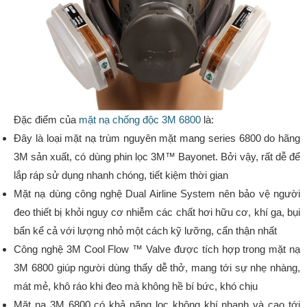
Đặc điểm của
mặt nạ chống độc 3M 6800
là:
Đây là loại mặt nạ trùm nguyên mặt mang series 6800 do hãng
3M sản xuất, có dùng phin lọc
3M™ Bayonet. Bởi vậy, rất dễ để
lắp ráp sử dụng nhanh chóng, tiết kiệm thời gian
Mặt nạ dùng công nghệ
Dual Airline System nên bảo vệ người
đeo thiết bị khỏi nguy cơ nhiễm các chất hơi hữu cơ, khí ga, bụi
bẩn kể cả với lượng nhỏ một cách kỹ lưỡng, cẩn thận nhất
Công nghệ
3M Cool Flow ™ Valve được tích hợp trong mặt nạ
3M 6800 giúp người dùng thấy dễ thở, mang tới sự nhẹ nhàng,
mát mẻ, khô ráo khi đeo mà không hề bí bức, khó chịu
Mặt nạ 3M 6800 có khả năng lọc không khí nhanh và cao tới