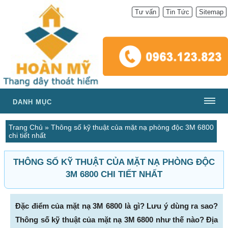
Tư vấn
Tin Tức
Sitemap
DANH MỤC
Trang Chủ
»
Thông số kỹ thuật của mặt nạ phòng độc 3M 6800
chi tiết nhất
THÔNG SỐ KỸ THUẬT CỦA MẶT NẠ PHÒNG ĐỘC
3M 6800 CHI TIẾT NHẤT
Đặc điểm của
mặt nạ 3M 6800 là gì? Lưu ý dùng ra sao?
Thông số kỹ thuật của mặt nạ 3M 6800 như thế nào? Địa