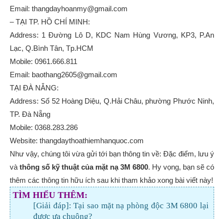
Email: thangdayhoanmy@gmail.com
– TẠI TP. HỒ CHÍ MINH:
Address: 1 Đường Lô D, KDC Nam Hùng Vương, KP3, P.An
Lạc, Q.Bình Tân, Tp.HCM
Mobile: 0961.666.811
Email: baothang2605@gmail.com
TẠI ĐÀ NẴNG:
Address: Số 52 Hoàng Diệu, Q.Hải Châu, phường Phước Ninh,
TP. Đà Nẵng
Mobile: 0368.283.286
Website: thangdaythoathiemhanquoc.com
Như vậy, chúng tôi vừa gửi tới bạn thông tin về: Đặc điểm, lưu ý
và
thông số kỹ thuật của mặt nạ 3M 6800
. Hy vọng, bạn sẽ có
thêm các thông tin hữu ích sau khi tham khảo xong bài viết này!
TÌM HIỂU THÊM:
[Giải đáp]: Tại sao mặt nạ phòng độc 3M 6800 lại
được ưa chuộng?