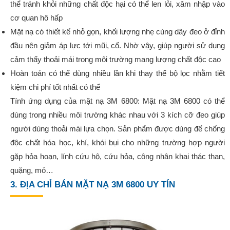
thể tránh khỏi những chất độc hại có thể len lỏi, xâm nhập vào
cơ quan hô hấp
Mặt nạ có thiết kế nhỏ gọn, khối lượng nhẹ cùng dây đeo ở đỉnh
đầu nên giảm áp lực tới mũi, cổ. Nhờ vậy, giúp người sử dụng
cảm thấy thoải mái trong môi trường mang lượng chất độc cao
Hoàn toản có thể dùng nhiều lần khi thay thế bộ lọc nhằm tiết
kiệm chi phí tốt nhất có thể
Tính ứng dụng của mặt nạ 3M 6800: Mặt nạ 3M 6800 có thể
dùng trong nhiều môi trường khác nhau với 3 kích cỡ đeo giúp
người dùng thoải mái lựa chọn. Sản phẩm được dùng để chống
độc chất hóa học, khí, khói bụi cho những trường hợp người
gặp hỏa hoạn, lính cứu hộ, cứu hỏa, công nhân khai thác than,
quặng, mỏ…
3. ĐỊA CHỈ BÁN MẶT NẠ 3M 6800 UY TÍN