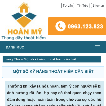
Tư vấn
Tin Tức
Sitemap
DANH MỤC
Trang Chủ
»
Một số kỹ năng thoát hiểm cần biết
MỘT SỐ KỸ NĂNG THOÁT HIỂM CẦN BIẾT
Thường khi xảy ra hỏa hoạn, tâm lý con người sẽ bị
ảnh hưởng rất lớn. Họ hay có thói quen chạy theo
đám đông hoặc hoàn toàn trông chờ vào sự cứu hộ