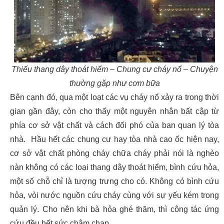
Thiếu thang dây thoát hiểm – Chung cư cháy nổ – Chuyện
thường gặp như cơm bữa
Bên cạnh đó, qua một loạt các vụ cháy nổ xảy ra trong thời
gian gần đây, còn cho thấy một nguyên nhân bất cập từ
phía cơ sở vật chất và cách đối phó của ban quan lý tòa
nhà. Hầu hết các chung cư hay tòa nhà cao ốc hiện nay,
cơ sở vật chất phòng cháy chữa cháy phải nói là nghèo
nàn không có các loại thang dây thoát hiểm, bình cứu hỏa,
một số chỗ chỉ là tượng trưng cho có. Không có bình cứu
hỏa, vòi nước nguồn cứu cháy cùng với sự yếu kém trong
quản lý. Cho nên khi bà hỏa ghé thăm, thì công tác ứng
cứu đều hết sức chậm chạp.