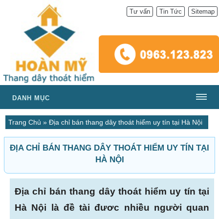
Tư vấn
Tin Tức
Sitemap
DANH MỤC
Trang Chủ
»
Địa chỉ bán thang dây thoát hiểm uy tín tại Hà Nội
ĐỊA CHỈ BÁN THANG DÂY THOÁT HIỂM UY TÍN TẠI
HÀ NỘI
Địa chỉ bán thang dây thoát hiểm uy tín tại
Hà Nội là đề tài đươc nhiều người quan