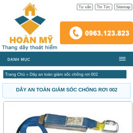
Tư vấn
Tin Tức
Sitemap
DANH MỤC
Trang Chủ
»
Dây an toàn giảm sốc chống rơi 002
DÂY AN TOÀN GIẢM SỐC CHỐNG RƠI 002