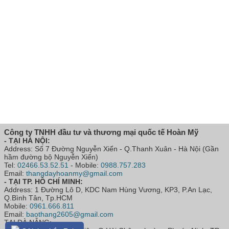
Công ty TNHH đầu tư và thương mại quốc tế Hoàn Mỹ
- TẠI HÀ NỘI:
Address: Số 7 Đường Nguyễn Xiển - Q.Thanh Xuân - Hà Nội (Gần
hầm đường bộ Nguyễn Xiển)
Tel:
02466.53.52.51
- Mobile:
0988.757.283
Email:
thangdayhoanmy@gmail.com
- TẠI TP. HỒ CHÍ MINH:
Address: 1 Đường Lô D, KDC Nam Hùng Vương, KP3, P.An Lạc,
Q.Bình Tân, Tp.HCM
Mobile:
0961.666.811
Email:
baothang2605@gmail.com
TẠI ĐÀ NẴNG: