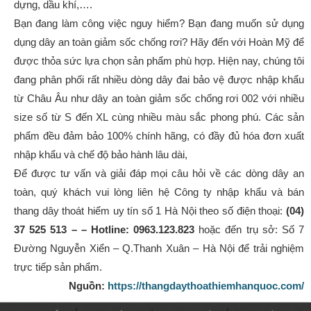
dựng, dầu khí,….
Bạn đang làm công việc nguy hiểm? Bạn đang muốn sử dụng
dụng dây an toàn giảm sốc chống rơi? Hãy đến với Hoàn Mỹ để
được thỏa sức lựa chọn sản phẩm phù hợp. Hiện nay, chúng tôi
đang phân phối rất nhiều dòng dây đai bảo vệ được nhập khẩu
từ Châu Âu như dây an toàn giảm sốc chống rơi 002 với nhiều
size số từ S đến XL cùng nhiều màu sắc phong phú. Các sản
phẩm đều đảm bảo 100% chính hãng, có đầy đủ hóa đơn xuất
nhập khẩu và chế độ bảo hành lâu dài,
Để được tư vấn và giải đáp mọi câu hỏi về các dòng dây an
toàn, quý khách vui lòng liên hệ Công ty nhập khẩu và bán
thang dây thoát hiểm uy tín số 1 Hà Nội theo số điện thoại:
(04)
37 525 513 – – Hotline: 0963.123.823
hoặc đến trụ sở: Số 7
Đường Nguyễn Xiển – Q.Thanh Xuân – Hà Nội để trải nghiệm
trực tiếp sản phẩm.
Nguồn:
https://thangdaythoathiemhanquoc.com/