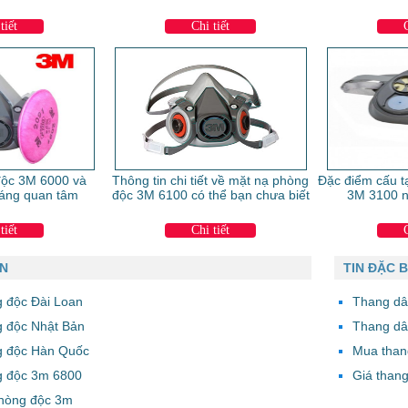
tiết
Chi tiết
độc 3M 6000 và
Thông tin chi tiết về mặt nạ phòng
Đặc điểm cấu t
áng quan tâm
độc 3M 6100 có thể bạn chưa biết
3M 3100 n
tiết
Chi tiết
AN
TIN ĐẶC B
 độc Đài Loan
Thang dâ
g độc Nhật Bản
Thang dâ
g độc Hàn Quốc
Mua than
g độc 3m 6800
Giá thang
phòng độc 3m