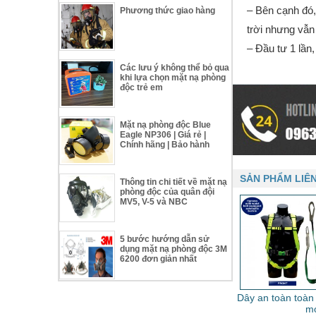
– Bên cạnh đó,
Phương thức giao hàng
trời nhưng vẫn 
– Đầu tư 1 lần,
Các lưu ý không thể bỏ qua
khi lựa chọn mặt nạ phòng
độc trẻ em
Mặt nạ phòng độc Blue
Eagle NP306 | Giá rẻ |
Chính hãng | Bảo hành
SẢN PHẨM LIÊ
Thông tin chi tiết về mặt nạ
phòng độc của quân đội
MV5, V-5 và NBC
5 bước hướng dẫn sử
dụng mặt nạ phòng độc 3M
6200 đơn giản nhất
Dây an toàn toàn
m