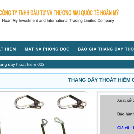
T HIỂM
MẶT NẠ PHÒNG ĐỘC
BÁO GIÁ THANG DÂY THO
ang dây thoát hiểm 002
THANG DÂY THOÁT HIỂM 0
Xuất xứ 
Bảo hành
Giá cũ :