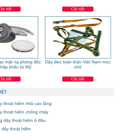
Chi tiết
Chi tiết
ạo mặt nạ phòng độc
Dây đeo toàn thân Việt Nam móc
hập khẩu từ Mỹ
nhỏ
Chi tiết
Chi tiết
IỆT
y thoát hiểm nhà cao tầng
y thoát hiểm chống cháy
g dây thoát hiểm ở đâu
 dây thoát hiểm