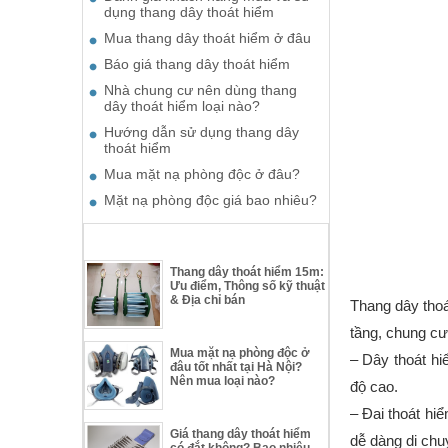
dụng thang dây thoát hiểm
Mua thang dây thoát hiểm ở đâu
Báo giá thang dây thoát hiểm
Nhà chung cư nên dùng thang
dây thoát hiểm loại nào?
Hướng dẫn sử dụng thang dây
thoát hiểm
Mua mặt nạ phòng độc ở đâu?
Mặt nạ phòng độc giá bao nhiêu?
TƯ VẤN THIẾT BỊ THOÁT HIỂM
Thang dây thoát hiểm 15m:
Ưu điểm, Thông số kỹ thuật
& Địa chỉ bán
Thang dây thoá
tầng, chung cư
Mua mặt nạ phòng độc ở
– Dây thoát hi
đâu tốt nhất tại Hà Nội?
Nên mua loại nào?
độ cao.
– Đai thoát hi
Giá thang dây thoát hiểm
dễ dàng di chu
có đắt không? Bao nhiêu