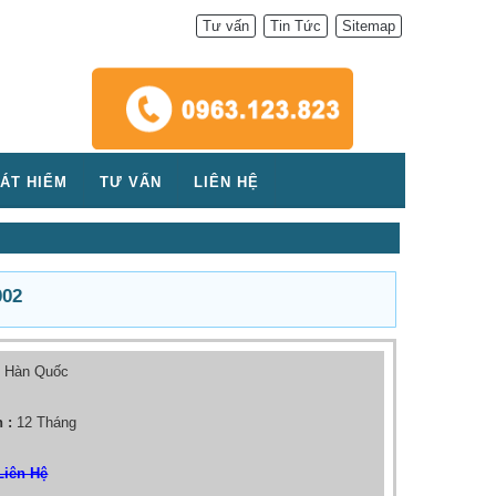
Tư vấn
Tin Tức
Sitemap
ÁT HIỂM
TƯ VẤN
LIÊN HỆ
02
:
Hàn Quốc
 :
12 Tháng
Liên Hệ